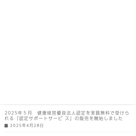
ア(東京ビッグサイ ト)に車椅子車輪洗浄機、
SwitleBODYで出展
2025年9月5日
2025年11月20～21日CareTEX北陸(介護用品展)に車
椅子車輪洗浄機、 SwitleBODYで出展
2025年9月5日
2025年10月15～17日 CareTEX大阪(介護用品展)に
車椅子車輪洗浄機、SwitleBODYで 出展
2025年8月20日
2025年5月 パーフェクトコーヒーオイル(株式会社
ARARAT CREWSの販売代理店となりました
2025年5月15日
2025年５月 健康経営優良法人認定を実質無料で受けら
れる「認定サポートサービ ス」の販売を開始しました
2025年4月28日