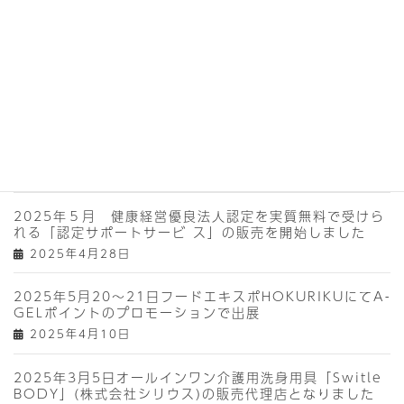
2025年9月5日
2025年10月15～17日 CareTEX大阪(介護用品展)に
車椅子車輪洗浄機、SwitleBODYで 出展
2025年8月20日
2025年5月 パーフェクトコーヒーオイル(株式会社
ARARAT CREWSの販売代理店となりました
2025年5月15日
2025年５月 健康経営優良法人認定を実質無料で受けら
れる「認定サポートサービ ス」の販売を開始しました
2025年4月28日
2025年5月20～21日フードエキスポHOKURIKUにてA-
GELポイントのプロモーションで出展
2025年4月10日
2025年3月5日オールインワン介護用洗身用具「Switle
BODY」(株式会社シリウス)の販売代理店となりました